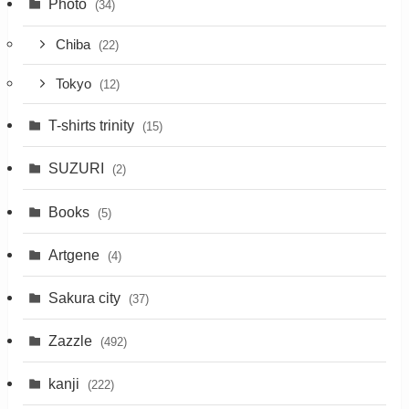
Photo
(34)
Chiba
(22)
Tokyo
(12)
T-shirts trinity
(15)
SUZURI
(2)
Books
(5)
Artgene
(4)
Sakura city
(37)
Zazzle
(492)
kanji
(222)