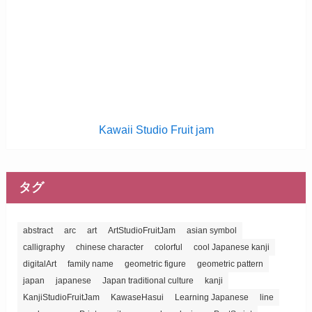
Kawaii Studio Fruit jam
タグ
abstract
arc
art
ArtStudioFruitJam
asian symbol
calligraphy
chinese character
colorful
cool Japanese kanji
digitalArt
family name
geometric figure
geometric pattern
japan
japanese
Japan traditional culture
kanji
KanjiStudioFruitJam
KawaseHasui
Learning Japanese
line