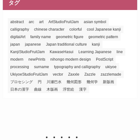
タグ
abstract
arc
art
ArtStudioFruitJam
asian symbol
calligraphy
chinese character
colorful
cool Japanese kanji
digitalArt
family name
geometric figure
geometric pattern
japan
japanese
Japan traditional culture
kanji
KanjiStudioFruitJam
KawaseHasui
Learning Japanese
line
modern
newPrints
nihongo modern design
PostScript
processing
surname
typography and calligraphy
ukiyoe
UkiyoeStudioFruitJam
vector
Zaxxle
Zazzle
zazzlemade
プロセシング
円
川瀬巴水
幾何図形
幾何学
新版画
日本の漢字
曲線
木版画
浮世絵
漢字