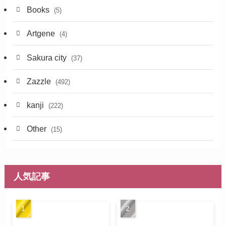
Books
(5)
Artgene
(4)
Sakura city
(37)
Zazzle
(492)
kanji
(222)
Other
(15)
人気記事