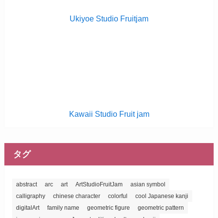
Ukiyoe Studio Fruitjam
Kawaii Studio Fruit jam
タグ
abstract
arc
art
ArtStudioFruitJam
asian symbol
calligraphy
chinese character
colorful
cool Japanese kanji
digitalArt
family name
geometric figure
geometric pattern