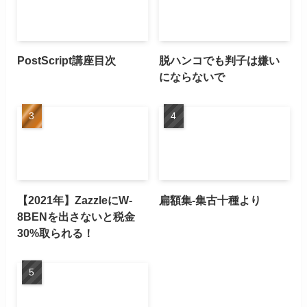
PostScript講座目次
脱ハンコでも判子は嫌い
にならないで
【2021年】ZazzleにW-
扁額集-集古十種より
8BENを出さないと税金
30%取られる！