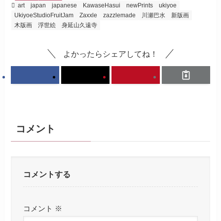
art
japan
japanese
KawaseHasui
newPrints
ukiyoe
UkiyoeStudioFruitJam
Zaxxle
zazzlemade
川瀬巴水
新版画
木版画
浮世絵
身延山久遠寺
よかったらシェアしてね！
コメント
コメントする
コメント
※