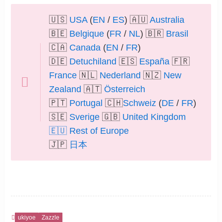
🇺🇸
USA
(
EN
/
ES
) 🇦🇺
Australia
🇧🇪
Belgique
(
FR
/
NL
) 🇧🇷
Brasil
🇨🇦
Canada
(
EN
/
FR
)
🇩🇪
Detuchiland
🇪🇸
España
🇫🇷
France
🇳🇱
Nederland
🇳🇿
New
Zealand
🇦🇹
Österreich
🇵🇹
Portugal
🇨🇭
Schweiz
(
DE
/
FR
)
🇸🇪
Sverige
🇬🇧
United Kingdom
🇪🇺
Rest of Europe
🇯🇵
日本
ukiyoe
Zazzle