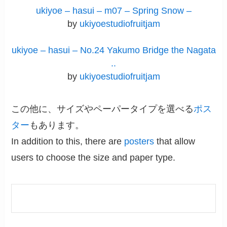
ukiyoe – hasui – m07 – Spring Snow –
by
ukiyoestudiofruitjam
ukiyoe – hasui – No.24 Yakumo Bridge the Nagata
..
by
ukiyoestudiofruitjam
この他に、サイズやペーパータイプを選べる
ポス
ター
もあります。
In addition to this, there are
posters
that allow
users to choose the size and paper type.