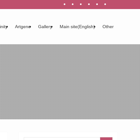
inity
Artgene
Gallery
Main site(English)
Other