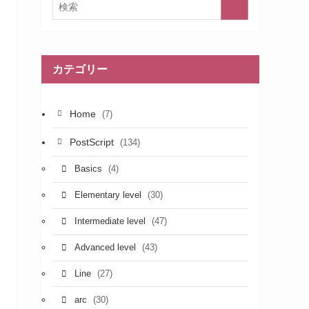
カテゴリー
Home
(7)
PostScript
(134)
(4)
Basics
(30)
Elementary level
(47)
Intermediate level
(43)
Advanced level
(27)
Line
(30)
arc