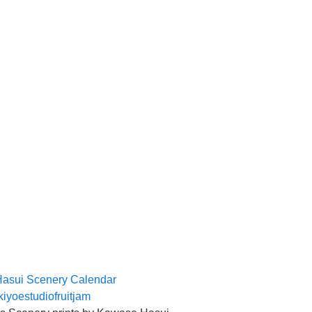
asui Scenery Calendar
kiyoestudiofruitjam