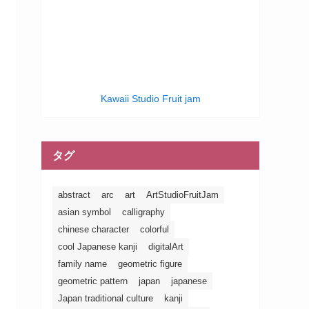
Kawaii Studio Fruit jam
タグ
abstract
arc
art
ArtStudioFruitJam
asian symbol
calligraphy
chinese character
colorful
cool Japanese kanji
digitalArt
family name
geometric figure
geometric pattern
japan
japanese
Japan traditional culture
kanji