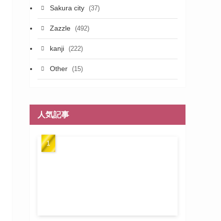
Sakura city
(37)
Zazzle
(492)
kanji
(222)
Other
(15)
人気記事