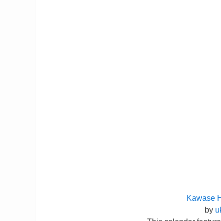
Kawase H
by
u