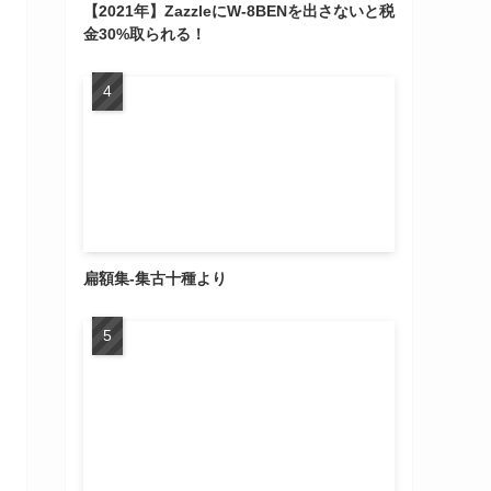
【2021年】ZazzleにW-8BENを出さないと税
金30%取られる！
扁額集-集古十種より