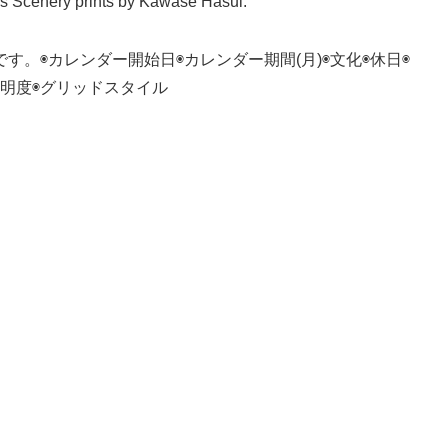
es Scenery prints by Kawase Hasui.
。◉カレンダー開始日◉カレンダー期間(月)◉文化◉休日◉
透明度◉グリッドスタイル