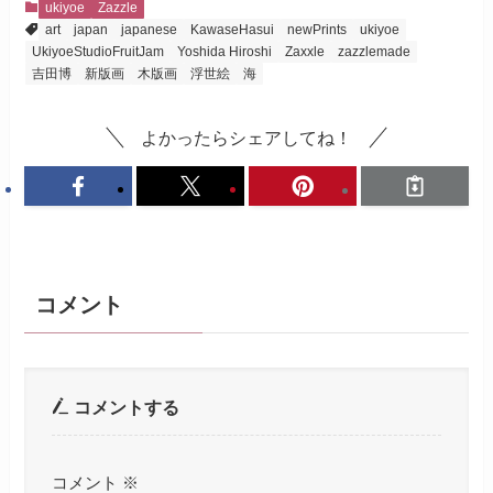
ukiyoe
Zazzle
art
japan
japanese
KawaseHasui
newPrints
ukiyoe
UkiyoeStudioFruitJam
Yoshida Hiroshi
Zaxxle
zazzlemade
吉田博
新版画
木版画
浮世絵
海
よかったらシェアしてね！
コメント
コメントする
コメント
※