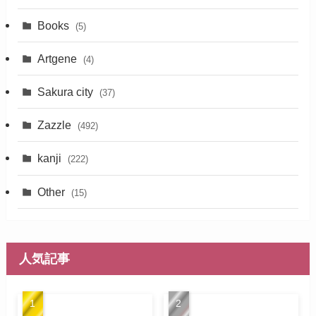
Books
(5)
Artgene
(4)
Sakura city
(37)
Zazzle
(492)
kanji
(222)
Other
(15)
人気記事