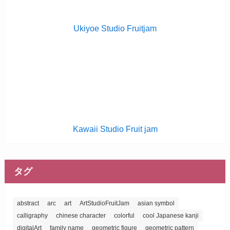
Ukiyoe Studio Fruitjam
Kawaii Studio Fruit jam
タグ
abstract
arc
art
ArtStudioFruitJam
asian symbol
calligraphy
chinese character
colorful
cool Japanese kanji
digitalArt
family name
geometric figure
geometric pattern