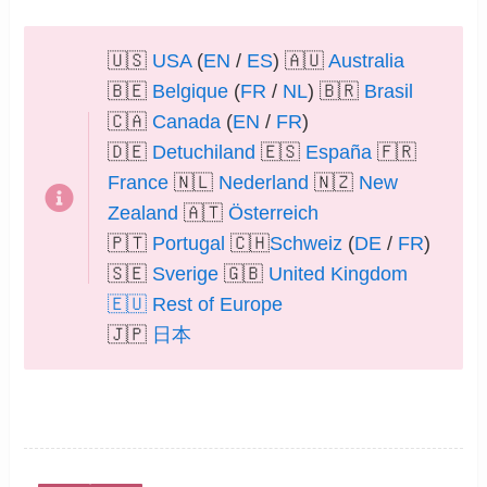
🇺🇸
USA
(
EN
/
ES
) 🇦🇺
Australia
🇧🇪
Belgique
(
FR
/
NL
) 🇧🇷
Brasil
🇨🇦
Canada
(
EN
/
FR
)
🇩🇪
Detuchiland
🇪🇸
España
🇫🇷
France
🇳🇱
Nederland
🇳🇿
New
Zealand
🇦🇹
Österreich
🇵🇹
Portugal
🇨🇭
Schweiz
(
DE
/
FR
)
🇸🇪
Sverige
🇬🇧
United Kingdom
🇪🇺
Rest of Europe
🇯🇵
日本