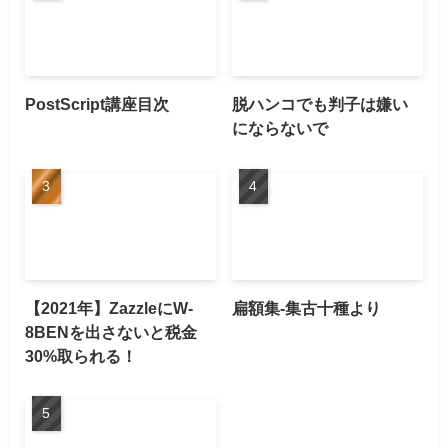
PostScript講座目次
脱ハンコでも判子は嫌い
にならないで
【2021年】ZazzleにW-
扁額集-集古十種より
8BENを出さないと税金
30%取られる！