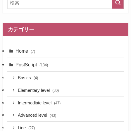
カテゴリー
Home
(7)
PostScript
(134)
Basics
(4)
Elementary level
(30)
Intermediate level
(47)
Advanced level
(43)
Line
(27)