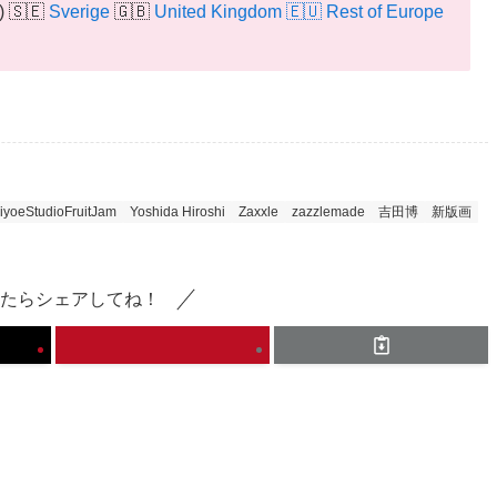
) 🇸🇪
Sverige
🇬🇧
United Kingdom
🇪🇺
Rest of Europe
iyoeStudioFruitJam
Yoshida Hiroshi
Zaxxle
zazzlemade
吉田博
新版画
たらシェアしてね！