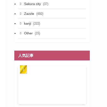
Sakura city
(37)
Zazzle
(492)
kanji
(222)
Other
(15)
人気記事