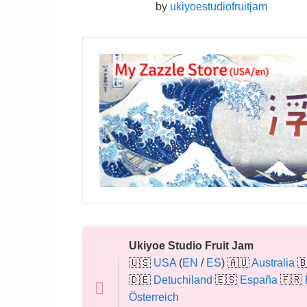
by
ukiyoestudiofruitjam
Ukiyoe Studio Fruit Jam
🇺🇸
USA
(
EN
/
ES
) 🇦🇺
Australia

🇩🇪
Detuchiland
🇪🇸
España
🇫🇷
Österreich