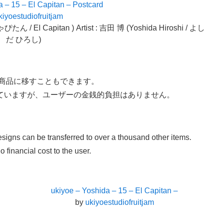
a – 15 – El Capitan – Postcard
kiyoestudiofruitjam
ん / El Capitan ) Artist : 吉田 博 (Yoshida Hiroshi / よし
だ ひろし)
の商品に移すこともできます。
ていますが、ユーザーの金銭的負担はありません。
esigns can be transferred to over a thousand other items.
o financial cost to the user.
ukiyoe – Yoshida – 15 – El Capitan –
by
ukiyoestudiofruitjam