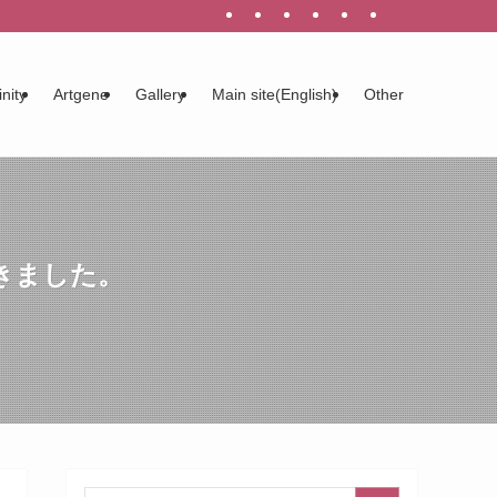
inity
Artgene
Gallery
Main site(English)
Other
きました。