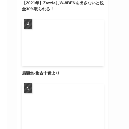
【2021年】ZazzleにW-8BENを出さないと税
金30%取られる！
扁額集-集古十種より