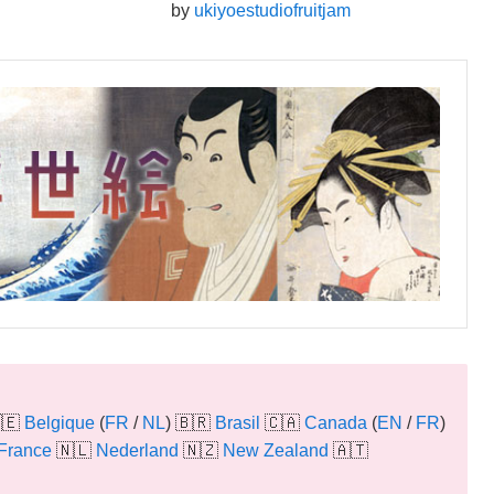
by
ukiyoestudiofruitjam
🇪
Belgique
(
FR
/
NL
) 🇧🇷
Brasil
🇨🇦
Canada
(
EN
/
FR
)
France
🇳🇱
Nederland
🇳🇿
New Zealand
🇦🇹