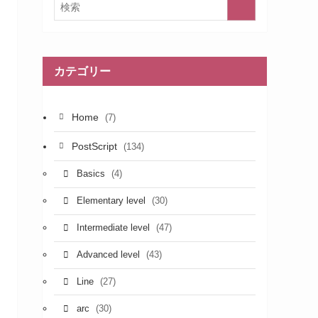
カテゴリー
Home
(7)
PostScript
(134)
(4)
Basics
(30)
Elementary level
(47)
Intermediate level
(43)
Advanced level
(27)
Line
(30)
arc