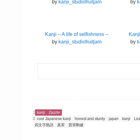
by
kanji_studiofruitjam
by
k
Kanji – A life of selfishness –
Kanj
by
kanji_studiofruitjam
by
k
kanji
Zazzle
cool Japanese kanji
honest and sturdy
japan
kanji
Lea
四文字熟語
真実
質実剛健