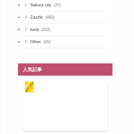
Sakura city
(37)
Zazzle
(492)
kanji
(222)
Other
(15)
人気記事