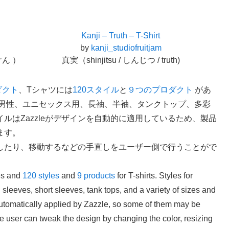
Kanji – Truth – T-Shirt
by
kanji_studiofruitjam
けん ）
真実（shinjitsu / しんじつ / truth)
ダクト
、Tシャツには
120スタイル
と
９つのプロダクト
があ
、男性、ユニセックス用、長袖、半袖、タンクトップ、多彩
ルはZazzleがデザインを自動的に適用しているため、製品
ます。
したり、移動するなどの手直しをユーザー側で行うことがで
es and
120 styles
and
9 products
for T-shirts. Styles for
sleeves, short sleeves, tank tops, and a variety of sizes and
automatically applied by Zazzle, so some of them may be
 the user can tweak the design by changing the color, resizing