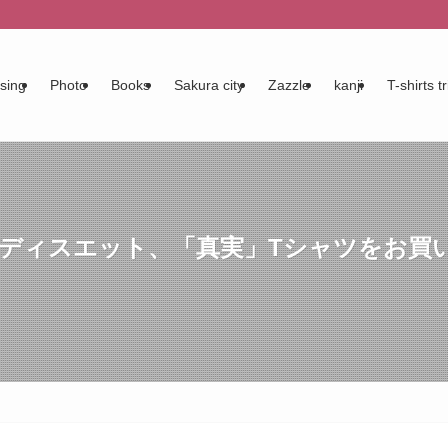
sing
Photo
Books
Sakura city
Zazzle
kanji
T-shirts tr
」フーディスエット、「真実」Tシャツをお