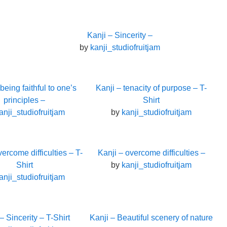
Kanji – Sincerity –
by
kanji_studiofruitjam
being faithful to one’s
Kanji – tenacity of purpose – T-
principles –
Shirt
anji_studiofruitjam
by
kanji_studiofruitjam
vercome difficulties – T-
Kanji – overcome difficulties –
Shirt
by
kanji_studiofruitjam
anji_studiofruitjam
– Sincerity – T-Shirt
Kanji – Beautiful scenery of nature