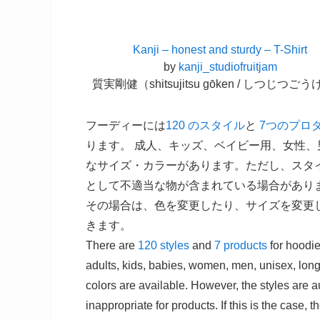
Kanji – honest and sturdy – T-Shirt
by
kanji_studiofruitjam
質実剛健（shitsujitsu gōken / しつじつごう
フーディーには
120 のスタイル
と
7つのプロ
ります。 成人、キッズ、ベイビー用、女性
なサイズ・カラーがあります。ただし、スタイ
として不適当な物が含まれている場合があり
その場合は、色を変更したり、サイズを変更
きます。
There are
120 styles
and
7 products
for hoodi
adults, kids, babies, women, men, unisex, long 
colors are available. However, the styles are 
inappropriate for products. If this is the case,