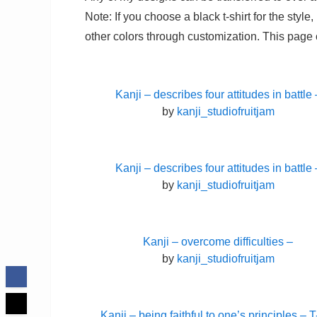
Note: If you choose a black t-shirt for the styl
other colors through customization. This page con
Kanji – describes four attitudes in battle 
by
kanji_studiofruitjam
Kanji – describes four attitudes in battle 
by
kanji_studiofruitjam
Kanji – overcome difficulties –
by
kanji_studiofruitjam
Kanji – being faithful to one’s principles – T