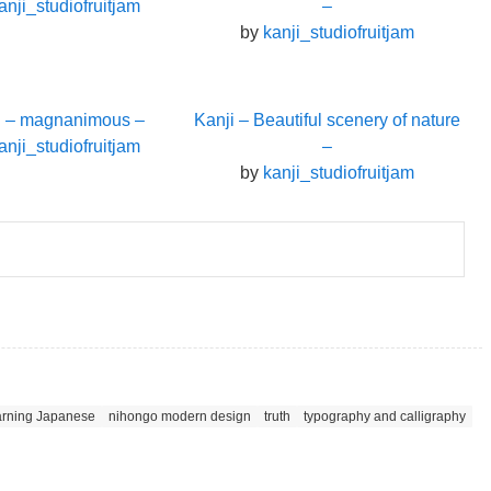
anji_studiofruitjam
–
by
kanji_studiofruitjam
i – magnanimous –
Kanji – Beautiful scenery of nature
anji_studiofruitjam
–
by
kanji_studiofruitjam
rning Japanese
nihongo modern design
truth
typography and calligraphy