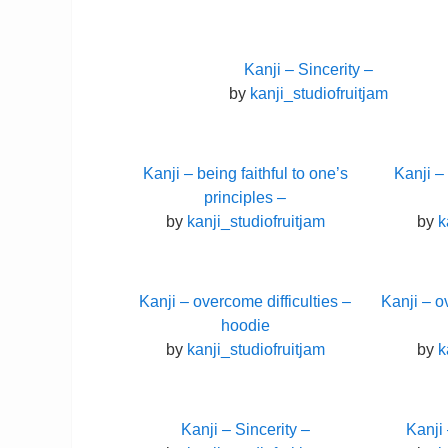
Kanji – Sincerity –
by
kanji_studiofruitjam
Kanji – being faithful to one’s
Kanji – 
principles –
by
kanji_studiofruitjam
by
k
Kanji – overcome difficulties –
Kanji – o
hoodie
by
kanji_studiofruitjam
by
k
Kanji – Sincerity –
Kanji 