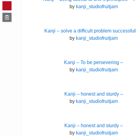
by
kanji_studiofruitjam
Kanji – solve a difficult problem successful
by
kanji_studiofruitjam
Kanji – To be persevering –
by
kanji_studiofruitjam
Kanji – honest and sturdy –
by
kanji_studiofruitjam
Kanji – honest and sturdy –
by
kanji_studiofruitjam