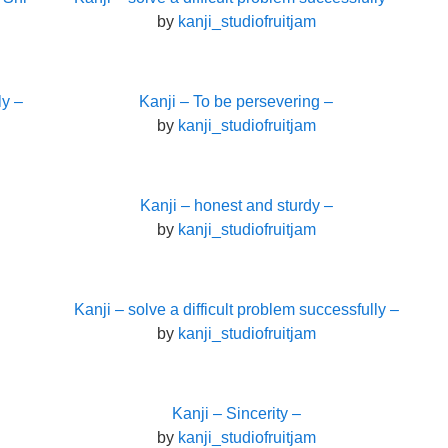
by
kanji_studiofruitjam
ly –
Kanji – To be persevering –
by
kanji_studiofruitjam
Kanji – honest and sturdy –
by
kanji_studiofruitjam
Kanji – solve a difficult problem successfully –
by
kanji_studiofruitjam
Kanji – Sincerity –
by
kanji_studiofruitjam