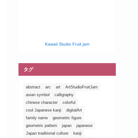
Kawaii Studio Fruit jam
タグ
abstract
arc
art
ArtStudioFruitJam
asian symbol
calligraphy
chinese character
colorful
cool Japanese kanji
digitalArt
family name
geometric figure
geometric pattern
japan
japanese
Japan traditional culture
kanji