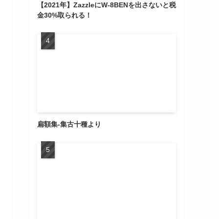
【2021年】ZazzleにW-8BENを出さないと税
金30%取られる！
扁額集-集古十種より