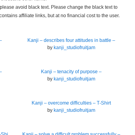
e, please avoid black text. Please change the black text to
tains affiliate links, but at no financial cost to the user.
–
Kanji – describes four attitudes in battle –
by
kanji_studiofruitjam
–
Kanji – tenacity of purpose –
by
kanji_studiofruitjam
Kanji – overcome difficulties – T-Shirt
by
kanji_studiofruitjam
-Shi
Kanji – solve a difficult problem successfully –