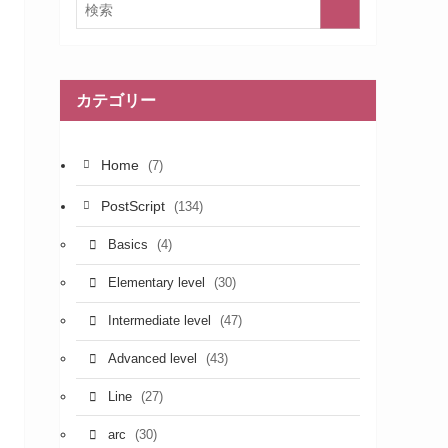
カテゴリー
Home
(7)
PostScript
(134)
(4)
Basics
(30)
Elementary level
(47)
Intermediate level
(43)
Advanced level
(27)
Line
(30)
arc