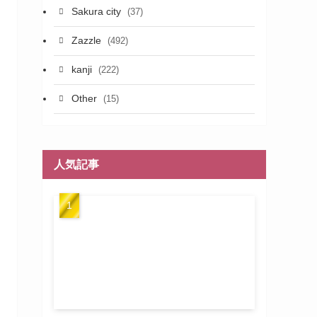
Sakura city
(37)
Zazzle
(492)
kanji
(222)
Other
(15)
人気記事