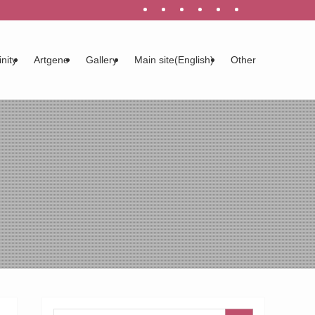
inity
Artgene
Gallery
Main site(English)
Other