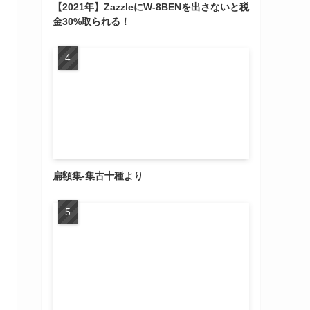
【2021年】ZazzleにW-8BENを出さないと税
金30%取られる！
扁額集-集古十種より