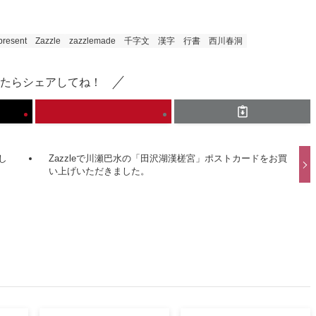
present
Zazzle
zazzlemade
千字文
漢字
行書
西川春洞
たらシェアしてね！
し
Zazzleで川瀬巴水の「田沢湖漢槎宮」ポストカードをお買
い上げいただきました。