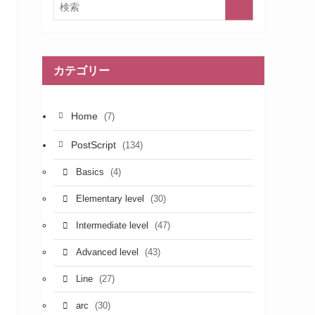
カテゴリー
Home
(7)
PostScript
(134)
(4)
Basics
(30)
Elementary level
(47)
Intermediate level
(43)
Advanced level
(27)
Line
(30)
arc