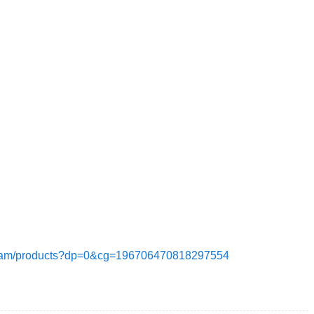
ruitjam/products?dp=0&cg=196706470818297554