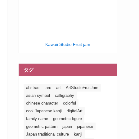
Kawaii Studio Fruit jam
タグ
abstract
arc
art
ArtStudioFruitJam
asian symbol
calligraphy
chinese character
colorful
cool Japanese kanji
digitalArt
family name
geometric figure
geometric pattern
japan
japanese
Japan traditional culture
kanji