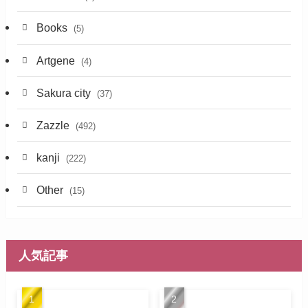
Books
(5)
Artgene
(4)
Sakura city
(37)
Zazzle
(492)
kanji
(222)
Other
(15)
人気記事