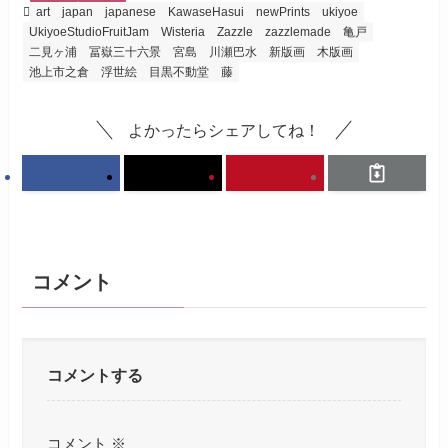
art
japan
japanese
KawaseHasui
newPrints
ukiyoe
UkiyoeStudioFruitJam
Wisteria
Zazzle
zazzlemade
亀戸
二見ヶ浦
冨嶽三十六景
宮島
川瀬巴水
新版画
木版画
池上市之倉
浮世絵
目黒不動堂
藤
よかったらシェアしてね！
コメント
コメントする
コメント
※