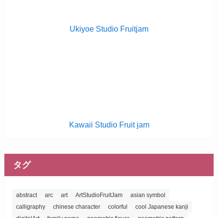
Ukiyoe Studio Fruitjam
Kawaii Studio Fruit jam
タグ
abstract
arc
art
ArtStudioFruitJam
asian symbol
calligraphy
chinese character
colorful
cool Japanese kanji