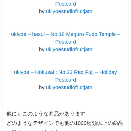
Postcard
by
ukiyoestudiofruitjam
ukiyoe – hasui – No.18 Meguro Fudo Temple –
Postcard
by
ukiyoestudiofruitjam
ukiyoe – Hokusai : No.33 Red Fuji – Holiday
Postcard
by
ukiyoestudiofruitjam
他にもこのような商品があります。
どのようなデザインでも他の1000種類以上の商品