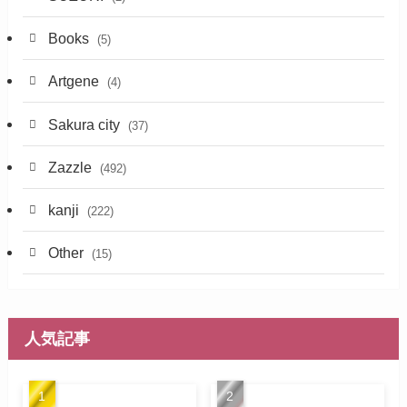
Books
(5)
Artgene
(4)
Sakura city
(37)
Zazzle
(492)
kanji
(222)
Other
(15)
人気記事