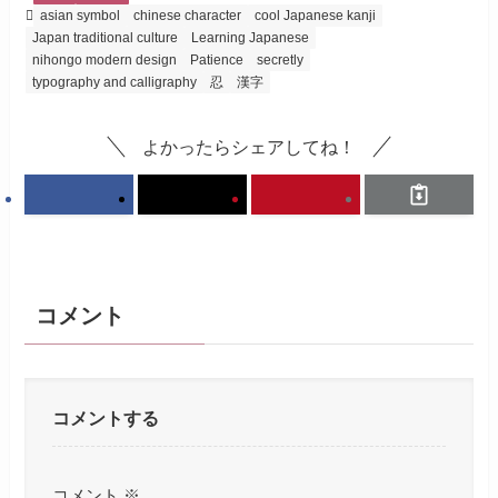
asian symbol
chinese character
cool Japanese kanji
Japan traditional culture
Learning Japanese
nihongo modern design
Patience
secretly
typography and calligraphy
忍
漢字
よかったらシェアしてね！
コメント
コメントする
コメント
※