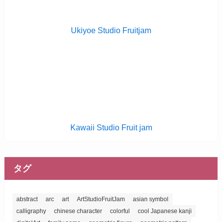
Ukiyoe Studio Fruitjam
Kawaii Studio Fruit jam
タグ
abstract
arc
art
ArtStudioFruitJam
asian symbol
calligraphy
chinese character
colorful
cool Japanese kanji