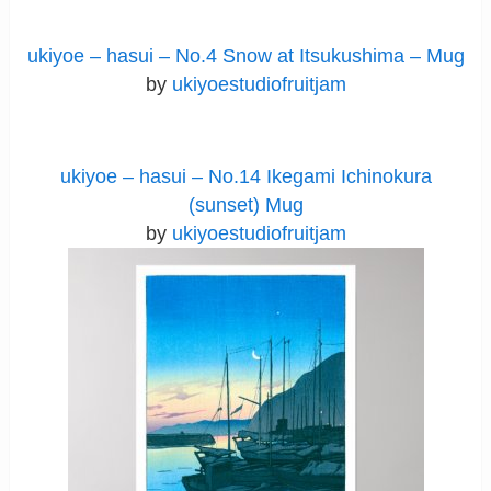
ukiyoe – hasui – No.4 Snow at Itsukushima – Mug
by
ukiyoestudiofruitjam
ukiyoe – hasui – No.14 Ikegami Ichinokura
(sunset) Mug
by
ukiyoestudiofruitjam