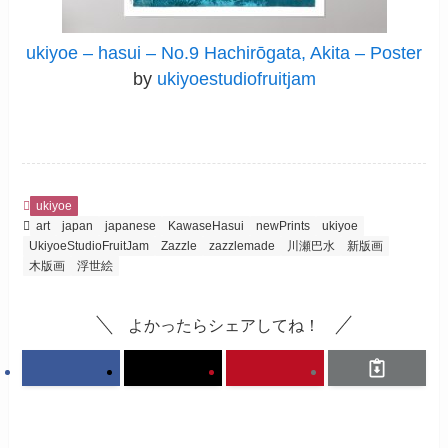
ukiyoe – hasui – No.9 Hachirōgata, Akita – Poster
by
ukiyoestudiofruitjam
ukiyoe
art
japan
japanese
KawaseHasui
newPrints
ukiyoe
UkiyoeStudioFruitJam
Zazzle
zazzlemade
川瀬巴水
新版画
木版画
浮世絵
よかったらシェアしてね！