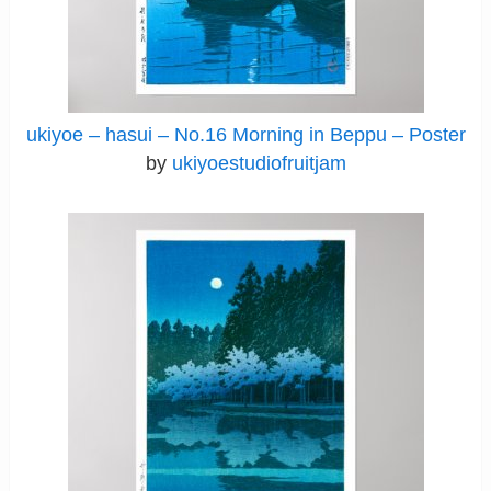
ukiyoe – hasui – No.16 Morning in Beppu – Poster
by
ukiyoestudiofruitjam