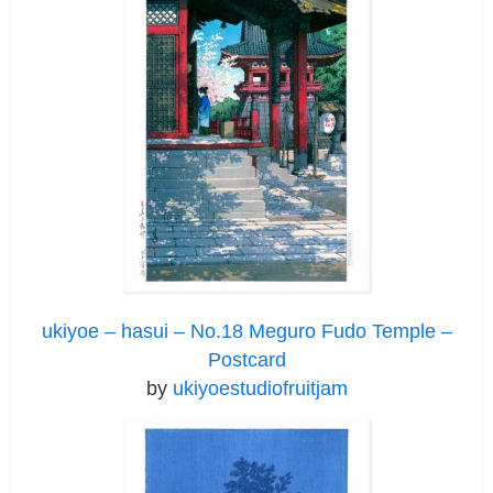
ukiyoe – hasui – No.18 Meguro Fudo Temple –
Postcard
by
ukiyoestudiofruitjam