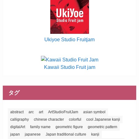
Ukiyoe Studio Fruitjam
Kawaii Studio Fruit jam
タグ
abstract
arc
art
ArtStudioFruitJam
asian symbol
calligraphy
chinese character
colorful
cool Japanese kanji
digitalArt
family name
geometric figure
geometric pattern
japan
japanese
Japan traditional culture
kanji