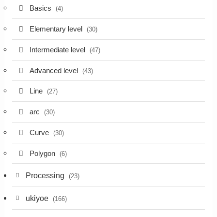
Basics
(4)
Elementary level
(30)
Intermediate level
(47)
Advanced level
(43)
Line
(27)
arc
(30)
Curve
(30)
Polygon
(6)
Processing
(23)
ukiyoe
(166)