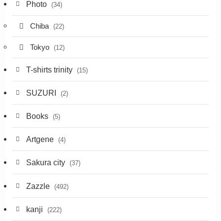
Photo
(34)
Chiba
(22)
Tokyo
(12)
T-shirts trinity
(15)
SUZURI
(2)
Books
(5)
Artgene
(4)
Sakura city
(37)
Zazzle
(492)
kanji
(222)