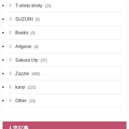
T-shirts trinity
(15)
SUZURI
(2)
Books
(5)
Artgene
(4)
Sakura city
(37)
Zazzle
(492)
kanji
(222)
Other
(15)
人気記事