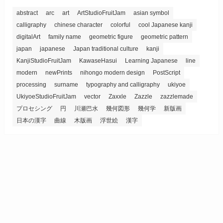
abstract
arc
art
ArtStudioFruitJam
asian symbol
calligraphy
chinese character
colorful
cool Japanese kanji
digitalArt
family name
geometric figure
geometric pattern
japan
japanese
Japan traditional culture
kanji
KanjiStudioFruitJam
KawaseHasui
Learning Japanese
line
modern
newPrints
nihongo modern design
PostScript
processing
surname
typography and calligraphy
ukiyoe
UkiyoeStudioFruitJam
vector
Zaxxle
Zazzle
zazzlemade
プロセシング
円
川瀬巴水
幾何図形
幾何学
新版画
日本の漢字
曲線
木版画
浮世絵
漢字
このサイトではアクセス解析やアフィリエイトのためにクッキ
ーを使用します。 あなたがこのサイトを利用している間、ク
ッキーの使用に同意されていることになります。