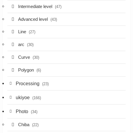
Intermediate level
(47)
Advanced level
(43)
Line
(27)
arc
(30)
Curve
(30)
Polygon
(6)
Processing
(23)
ukiyoe
(166)
Photo
(34)
Chiba
(22)