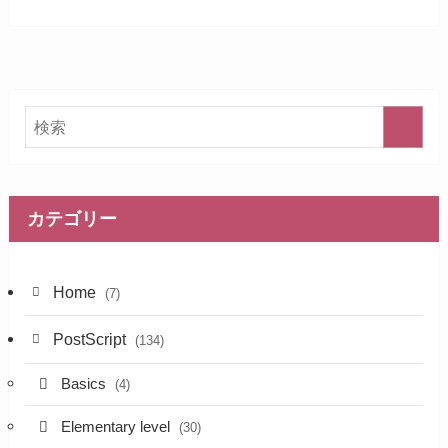
カテゴリー
Home
(7)
PostScript
(134)
Basics
(4)
Elementary level
(30)