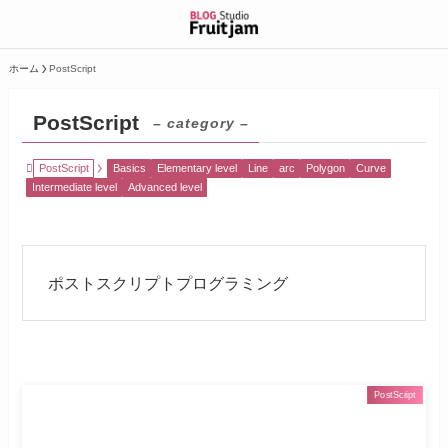
ホーム
PostScript
PostScript
– category –
PostScript
Basics
Elementary level
Line
arc
Polygon
Curve
Intermediate level
Advanced level
ポストスクリプトプログラミング
PostScript