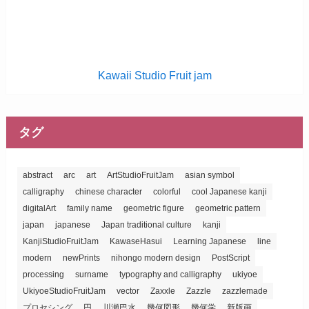
Kawaii Studio Fruit jam
タグ
abstract
arc
art
ArtStudioFruitJam
asian symbol
calligraphy
chinese character
colorful
cool Japanese kanji
digitalArt
family name
geometric figure
geometric pattern
japan
japanese
Japan traditional culture
kanji
KanjiStudioFruitJam
KawaseHasui
Learning Japanese
line
modern
newPrints
nihongo modern design
PostScript
processing
surname
typography and calligraphy
ukiyoe
UkiyoeStudioFruitJam
vector
Zaxxle
Zazzle
zazzlemade
プロセシング
円
川瀬巴水
幾何図形
幾何学
新版画