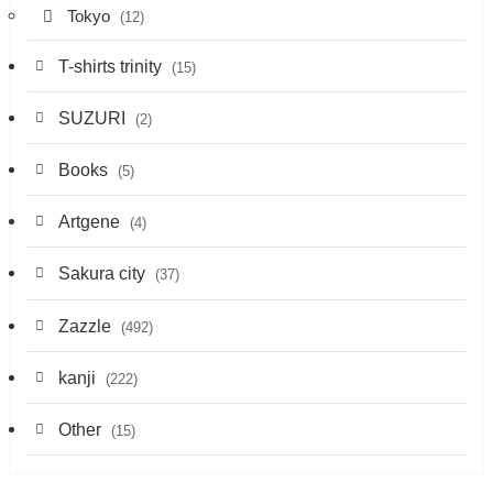
Tokyo
(12)
T-shirts trinity
(15)
SUZURI
(2)
Books
(5)
Artgene
(4)
Sakura city
(37)
Zazzle
(492)
kanji
(222)
Other
(15)