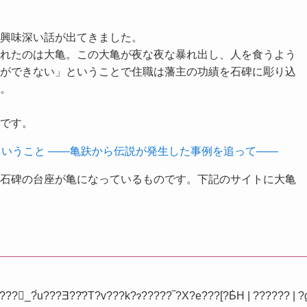
興味深い話が出てきました。
られたのは大亀。この大亀が夜な夜な暴れ出し、人を食うよう
とができない」ということで住職は藩主の功績を石碑に彫り込
。
です。
ということ ――亀趺から伝説が発生した事例を追って――
は石碑の台座が亀になっているものです。下記のサイトに大亀
???򔪉_?́u???Ǝ??̑?T?v???k?ɂ?????‾?X?e???[?Ƃ́H | ?????? |