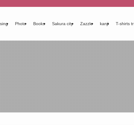
sing
Photo
Books
Sakura city
Zazzle
kanji
T-shirts tr