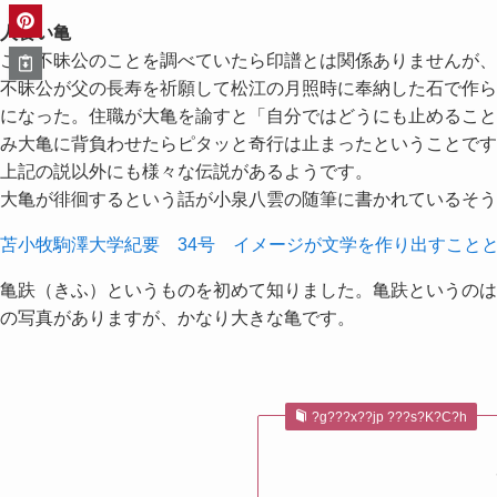
人食い亀
この不昧公のことを調べていたら印譜とは関係ありませんが、
不昧公が父の長寿を祈願して松江の月照時に奉納した石で作
になった。住職が大亀を諭すと「自分ではどうにも止めるこ
み大亀に背負わせたらピタッと奇行は止まったということです
上記の説以外にも様々な伝説があるようです。
大亀が徘徊するという話が小泉八雲の随筆に書かれているそう
苫小牧駒澤大学紀要 34号 イメージが文学を作り出すこと
亀趺（きふ）というものを初めて知りました。亀趺というの
の写真がありますが、かなり大きな亀です。
?g???x??jp ???s?K?C?h