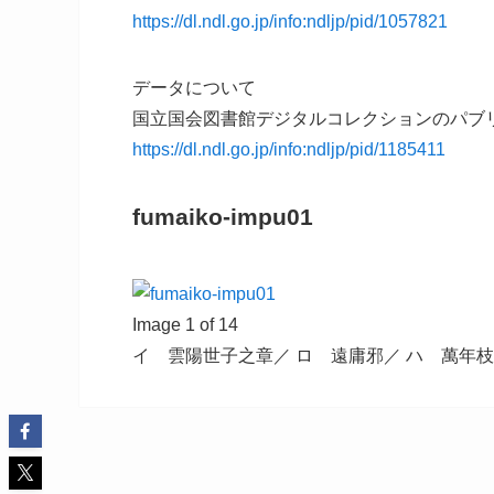
https://dl.ndl.go.jp/info:ndljp/pid/1057821
データについて
国立国会図書館デジタルコレクションのパブ
https://dl.ndl.go.jp/info:ndljp/pid/1185411
fumaiko-impu01
Image 1 of 14
イ 雲陽世子之章／ ロ 遠庸邪／ ハ 萬年