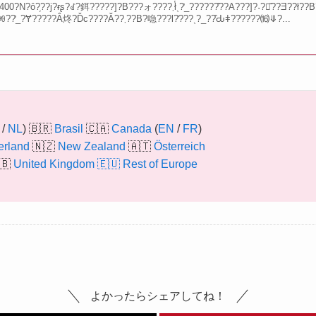
400?N?ȏ?̗??j?ɍʂ?ꂽ?鉺?????]?B???ォ????܂ł̔ˎ?̕_??????̂??A???]?˕?񎛂̌??Ǝ??ł??B?ˎ?B?̐??O?Ɉ????????̂??̂????
ꂼ??̕_?Ɏ?????Â炵?Ďc????Ă??܂??B?喼???l?̎???ˎ?_??̂Ԃǂ??̒????⒃⤋?...
/
NL
) 🇧🇷
Brasil
🇨🇦
Canada
(
EN
/
FR
)
erland
🇳🇿
New Zealand
🇦🇹
Österreich
🇧
United Kingdom
🇪🇺
Rest of Europe
よかったらシェアしてね！