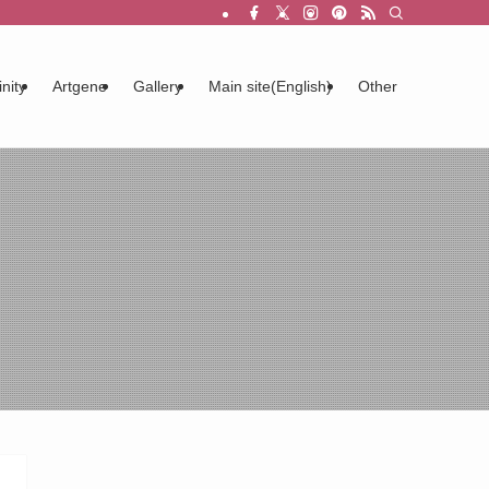
inity
Artgene
Gallery
Main site(English)
Other