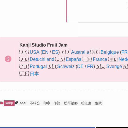
Kanji Studio Fruit Jam
🇺🇸
USA
(
EN
/
ES
) 🇦🇺
Australia
🇧🇪
Belgique
(
FR
🇩🇪
Detuchiland
🇪🇸
España
🇫🇷
France
🇳🇱
Ned
🇵🇹
Portugal
🇨🇭
Schweiz
(
DE
/
FR
) 🇸🇪
Sverige
🇬
🇯🇵
日本
kanji
seal
不昧公
印章
印譜
松平治郷
松江藩
落款