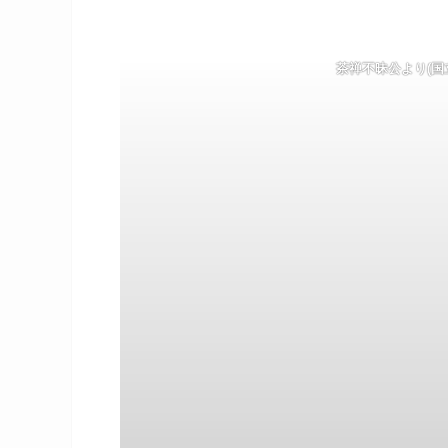
茶禅不昧公より(国