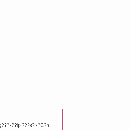
 ?g???x??jp ???s?K?C?h