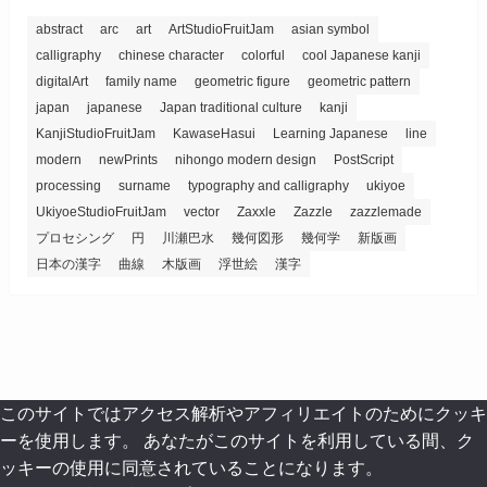
abstract
arc
art
ArtStudioFruitJam
asian symbol
calligraphy
chinese character
colorful
cool Japanese kanji
digitalArt
family name
geometric figure
geometric pattern
japan
japanese
Japan traditional culture
kanji
KanjiStudioFruitJam
KawaseHasui
Learning Japanese
line
modern
newPrints
nihongo modern design
PostScript
processing
surname
typography and calligraphy
ukiyoe
UkiyoeStudioFruitJam
vector
Zaxxle
Zazzle
zazzlemade
プロセシング
円
川瀬巴水
幾何図形
幾何学
新版画
日本の漢字
曲線
木版画
浮世絵
漢字
このサイトではアクセス解析やアフィリエイトのためにクッキ
ーを使用します。 あなたがこのサイトを利用している間、ク
ッキーの使用に同意されていることになります。