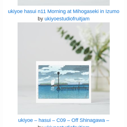
ukiyoe hasui n11 Morning at Mihogaseki in Izumo
by
ukiyoestudiofruitjam
ukiyoe – hasui – C09 – Off Shinagawa –