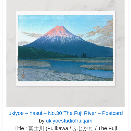
ukiyoe – hasui – No.30 The Fuji River – Postcard
by
ukiyoestudiofruitjam
Title : 富士川 (Fujikawa / ふじかわ / The Fuji