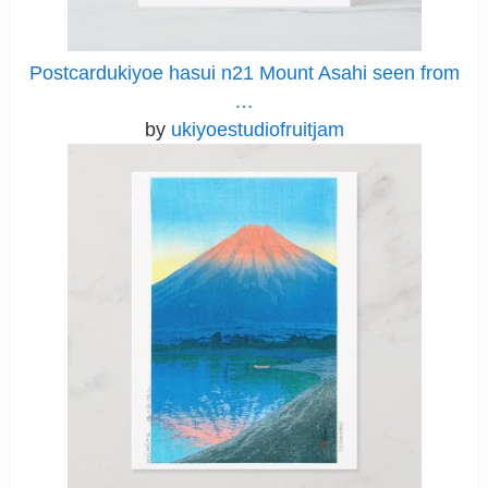
Postcardukiyoe hasui n21 Mount Asahi seen from
…
by
ukiyoestudiofruitjam