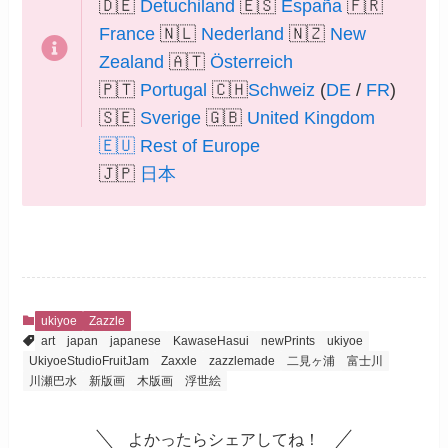
🇩🇪
Detuchiland
🇪🇸
España
🇫🇷
France
🇳🇱
Nederland
🇳🇿
New
Zealand
🇦🇹
Österreich
🇵🇹
Portugal
🇨🇭
Schweiz
(
DE
/
FR
)
🇸🇪
Sverige
🇬🇧
United Kingdom
🇪🇺
Rest of Europe
🇯🇵
日本
ukiyoe
Zazzle
art
japan
japanese
KawaseHasui
newPrints
ukiyoe
UkiyoeStudioFruitJam
Zaxxle
zazzlemade
二見ヶ浦
富士川
川瀬巴水
新版画
木版画
浮世絵
よかったらシェアしてね！