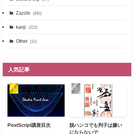
Zazzle
(492)
kanji
(222)
Other
(15)
人気記事
PostScript講座目次
脱ハンコでも判子は嫌い
にならないで