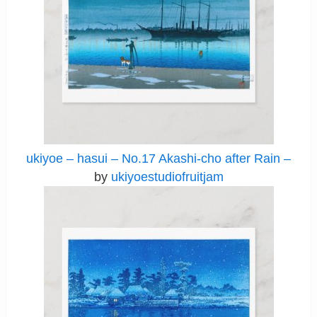
ukiyoe – hasui – No.17 Akashi-cho after Rain –
by
ukiyoestudiofruitjam