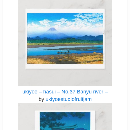
ukiyoe – hasui – No.37 Banyū river –
by
ukiyoestudiofruitjam