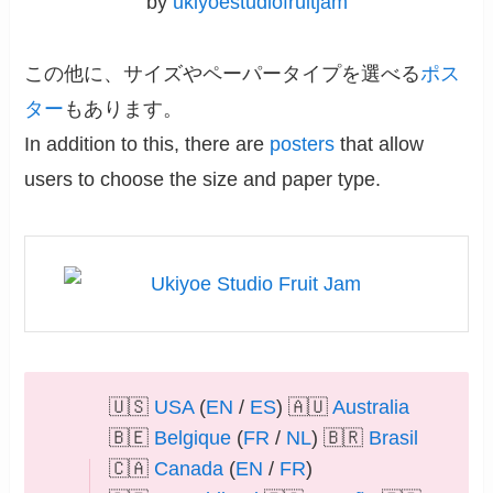
by
ukiyoestudiofruitjam
この他に、サイズやペーパータイプを選べる
ポス
ター
もあります。
In addition to this, there are
posters
that allow
users to choose the size and paper type.
🇺🇸
USA
(
EN
/
ES
) 🇦🇺
Australia
🇧🇪
Belgique
(
FR
/
NL
) 🇧🇷
Brasil
🇨🇦
Canada
(
EN
/
FR
)