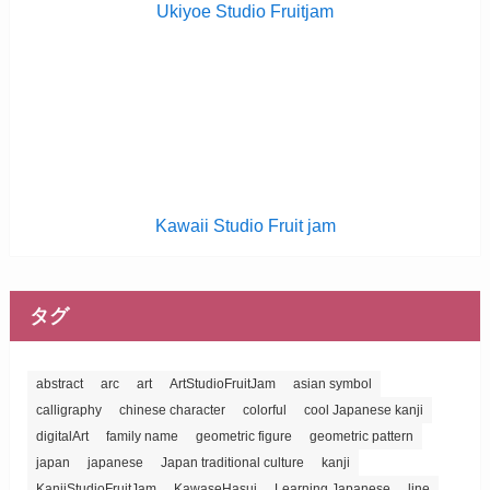
Ukiyoe Studio Fruitjam
Kawaii Studio Fruit jam
タグ
abstract
arc
art
ArtStudioFruitJam
asian symbol
calligraphy
chinese character
colorful
cool Japanese kanji
digitalArt
family name
geometric figure
geometric pattern
japan
japanese
Japan traditional culture
kanji
KanjiStudioFruitJam
KawaseHasui
Learning Japanese
line