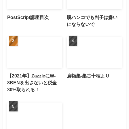
PostScript講座目次
脱ハンコでも判子は嫌い
にならないで
【2021年】ZazzleにW-
扁額集-集古十種より
8BENを出さないと税金
30%取られる！