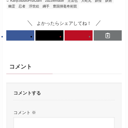
KanjiStudioFruitJam
zazzlemade
児雷也
大蛇丸
妖怪
妖術
幽霊
忍者
浮世絵
綱手
豊国揮毫奇術競
よかったらシェアしてね！
コメント
コメントする
コメント
※