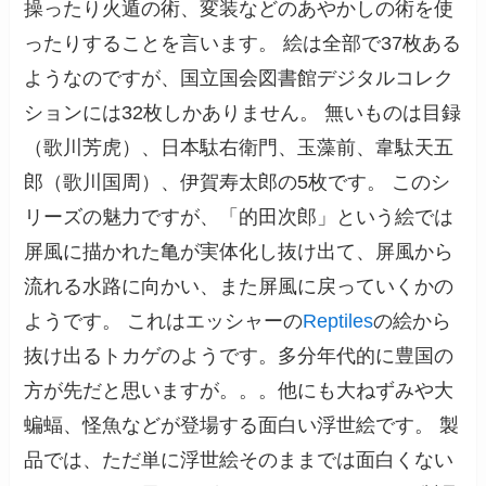
操ったり火遁の術、変装などのあやかしの術を使
ったりすることを言います。 絵は全部で37枚ある
ようなのですが、国立国会図書館デジタルコレク
ションには32枚しかありません。 無いものは目録
（歌川芳虎）、日本駄右衛門、玉藻前、韋駄天五
郎（歌川国周）、伊賀寿太郎の5枚です。 このシ
リーズの魅力ですが、「的田次郎」という絵では
屏風に描かれた亀が実体化し抜け出て、屏風から
流れる水路に向かい、また屏風に戻っていくかの
ようです。 これはエッシャーの
Reptiles
の絵から
抜け出るトカゲのようです。多分年代的に豊国の
方が先だと思いますが。。。他にも大ねずみや大
蝙蝠、怪魚などが登場する面白い浮世絵です。 製
品では、ただ単に浮世絵そのままでは面白くない