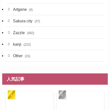
Artgene
(4)
Sakura city
(37)
Zazzle
(492)
kanji
(222)
Other
(15)
人気記事