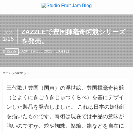
ZAZZLEで豊国揮毫奇術競シリーズ
2020
1/15
を発売。
2020年1月15日
2023年10月1日
Zazzle
ホーム
Zazzle
三代歌川豊国（国貞）の浮世絵、豊国揮毫奇術競
（とよくにきごうきじゅつくらべ）を基にデザイ
ンした製品を発売しました。 これは日本の妖術師
を描いたものです。奇術は現在では手品の意味が
強いのですが、蛇や蜘蛛、蛞蝓、龍などを自在に