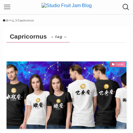
ホーム
Capricornus
Capricornus
– tag –
Zazzle