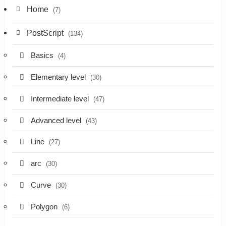
Home
(7)
PostScript
(134)
Basics
(4)
Elementary level
(30)
Intermediate level
(47)
Advanced level
(43)
Line
(27)
arc
(30)
Curve
(30)
Polygon
(6)