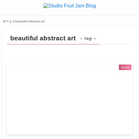
ホーム
beautiful abstract art
beautiful abstract art
– tag –
Zazzle