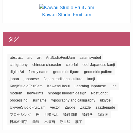
Kawaii Studio Fruit jam
タグ
abstract
arc
art
ArtStudioFruitJam
asian symbol
calligraphy
chinese character
colorful
cool Japanese kanji
digitalArt
family name
geometric figure
geometric pattern
japan
japanese
Japan traditional culture
kanji
KanjiStudioFruitJam
KawaseHasui
Learning Japanese
line
modern
newPrints
nihongo modern design
PostScript
processing
surname
typography and calligraphy
ukiyoe
UkiyoeStudioFruitJam
vector
Zaxxle
Zazzle
zazzlemade
プロセシング
円
川瀬巴水
幾何図形
幾何学
新版画
日本の漢字
曲線
木版画
浮世絵
漢字