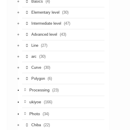
(4)
Basics
(30)
Elementary level
(47)
Intermediate level
(43)
Advanced level
(27)
Line
(30)
arc
(30)
Curve
(6)
Polygon
Processing
(23)
ukiyoe
(166)
Photo
(34)
(22)
Chiba