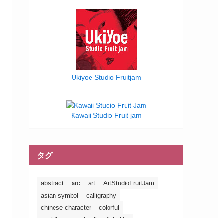
Ukiyoe Studio Fruitjam
Kawaii Studio Fruit jam
タグ
abstract
arc
art
ArtStudioFruitJam
asian symbol
calligraphy
chinese character
colorful