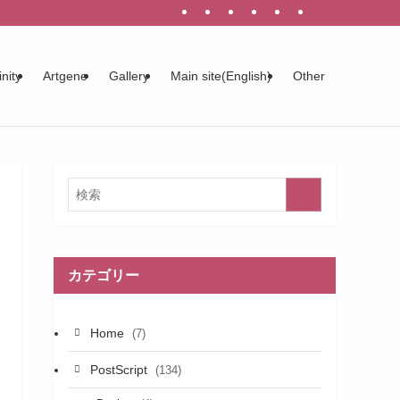
inity
Artgene
Gallery
Main site(English)
Other
カテゴリー
Home
(7)
PostScript
(134)