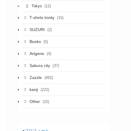
(12)
Tokyo
T-shirts trinity
(15)
SUZURI
(2)
Books
(5)
Artgene
(4)
Sakura city
(37)
Zazzle
(492)
kanji
(222)
Other
(15)
●プロフィール