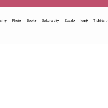
sing
Photo
Books
Sakura city
Zazzle
kanji
T-shirts tr