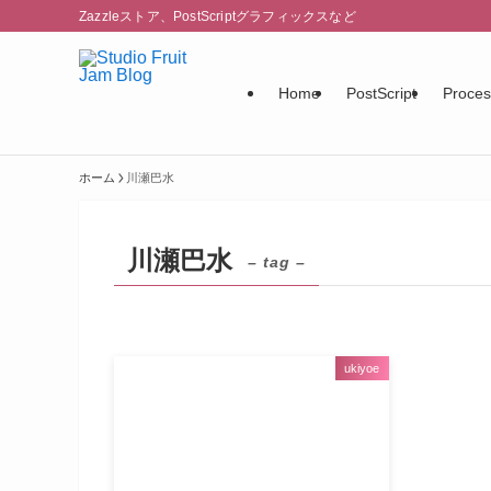
Zazzleストア、PostScriptグラフィックスなど
Home
PostScript
Proces
ホーム
川瀬巴水
川瀬巴水
– tag –
ukiyoe