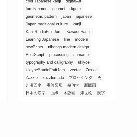
cool Japanese kanji
digitalArt
family name
geometric figure
geometric pattern
japan
japanese
Japan traditional culture
kanji
KanjiStudioFruitJam
KawaseHasui
Learning Japanese
line
modern
newPrints
nihongo modern design
PostScript
processing
surname
typography and calligraphy
ukiyoe
UkiyoeStudioFruitJam
vector
Zaxxle
Zazzle
zazzlemade
プロセシング
円
川瀬巴水
幾何図形
幾何学
新版画
日本の漢字
曲線
木版画
浮世絵
漢字