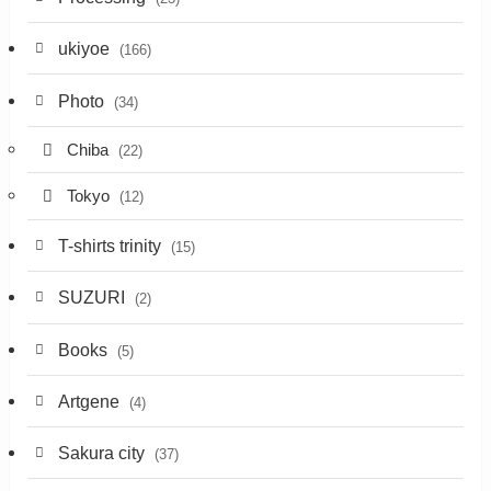
ukiyoe
(166)
Photo
(34)
Chiba
(22)
Tokyo
(12)
T-shirts trinity
(15)
SUZURI
(2)
Books
(5)
Artgene
(4)
Sakura city
(37)