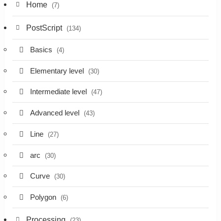
Home
(7)
PostScript
(134)
Basics
(4)
Elementary level
(30)
Intermediate level
(47)
Advanced level
(43)
Line
(27)
arc
(30)
Curve
(30)
Polygon
(6)
Processing
(23)