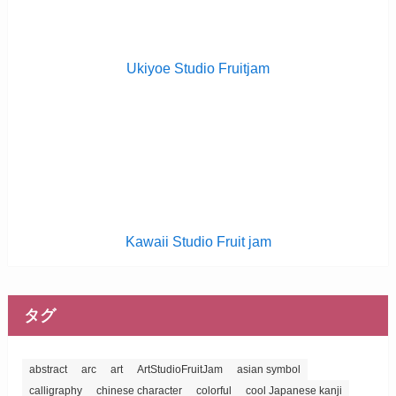
Ukiyoe Studio Fruitjam
Kawaii Studio Fruit jam
タグ
abstract
arc
art
ArtStudioFruitJam
asian symbol
calligraphy
chinese character
colorful
cool Japanese kanji