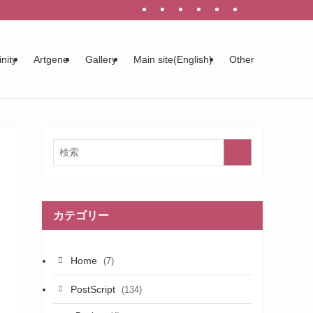
inity
Artgene
Gallery
Main site(English)
Other
カテゴリー
Home
(7)
PostScript
(134)