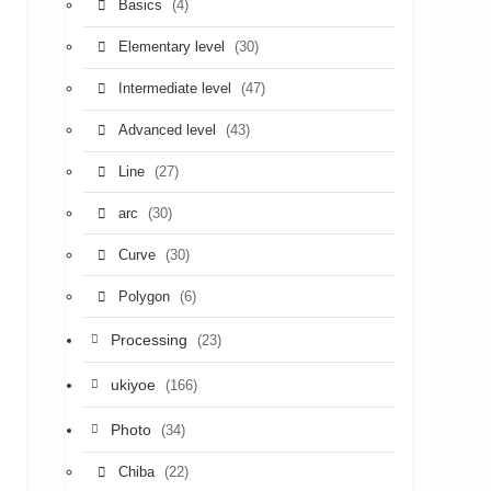
(4)
Basics
(30)
Elementary level
(47)
Intermediate level
(43)
Advanced level
(27)
Line
(30)
arc
(30)
Curve
(6)
Polygon
Processing
(23)
ukiyoe
(166)
Photo
(34)
(22)
Chiba