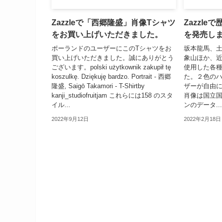
Zazzleで「西郷隆盛」肖像Tシャツ
Zazzl
をお買い上げいただきました。
を発売し
ポーランドのユーザーにこのTシャツをお
坂本龍馬、
買い上げいただきました。誠にありがとう
象山ほか、
ございます。polski użytkownik zakupił tę
使用した各種
koszulkę. Dziękuję bardzo. Portrait - 西郷
た。２色の
隆盛, Saigō Takamori - T-Shirtby
ザーが自由
kanji_studiofruitjam これらには158 のスタ
肖像は国立
イル...
ンのデータ...
2022年9月12日
2022年2月18日