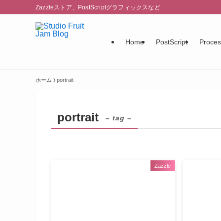
Zazzleストア、PostScriptグラフィックスなど
Home
PostScript
Proces
ホーム
portrait
portrait
– tag –
Zazzle