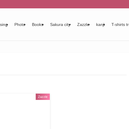
sing
Photo
Books
Sakura city
Zazzle
kanji
T-shirts tr
Zazzle