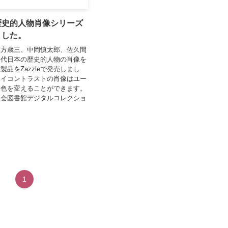
eで歴史的人物肖像シリーズ
ました。
土方歳三、中岡慎太郎、佐久間
近代日本の歴史的人物の肖像を
製品をZazzleで発売しまし
ハイコントラストの肖像はユー
に色を変えることができます。
国会図書館デジタルコレクショ
1