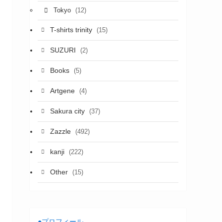
(12)
Tokyo
T-shirts trinity
(15)
SUZURI
(2)
Books
(5)
Artgene
(4)
Sakura city
(37)
Zazzle
(492)
kanji
(222)
Other
(15)
●プロフィール