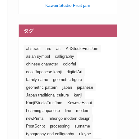
Kawaii Studio Fruit jam
タグ
abstract
arc
art
ArtStudioFruitJam
asian symbol
calligraphy
chinese character
colorful
cool Japanese kanji
digitalArt
family name
geometric figure
geometric pattern
japan
japanese
Japan traditional culture
kanji
KanjiStudioFruitJam
KawaseHasui
Learning Japanese
line
modern
newPrints
nihongo modern design
PostScript
processing
surname
typography and calligraphy
ukiyoe