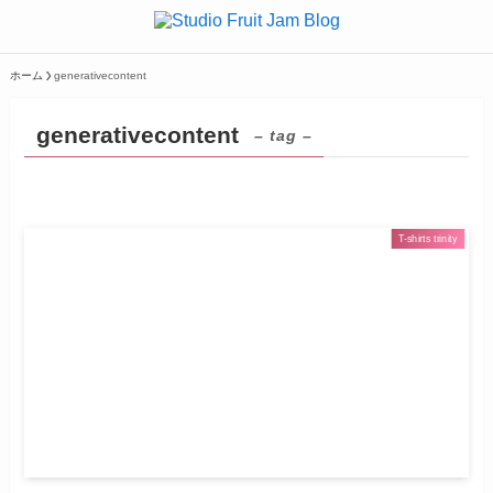
ホーム
generativecontent
generativecontent
– tag –
T-shirts trinity