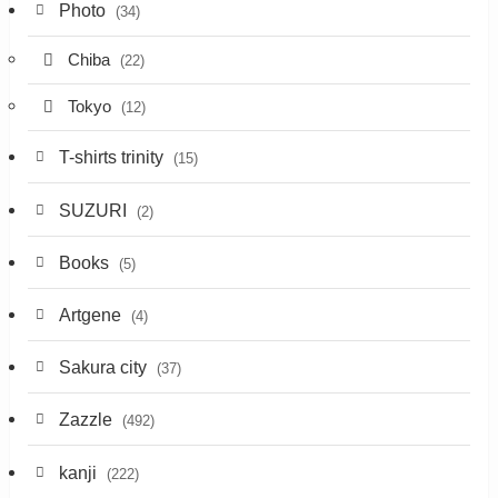
Photo
(34)
Chiba
(22)
Tokyo
(12)
T-shirts trinity
(15)
SUZURI
(2)
Books
(5)
Artgene
(4)
Sakura city
(37)
Zazzle
(492)
kanji
(222)