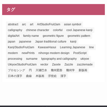
タグ
abstract
arc
art
ArtStudioFruitJam
asian symbol
calligraphy
chinese character
colorful
cool Japanese kanji
digitalArt
family name
geometric figure
geometric pattern
japan
japanese
Japan traditional culture
kanji
KanjiStudioFruitJam
KawaseHasui
Learning Japanese
line
modern
newPrints
nihongo modern design
PostScript
processing
surname
typography and calligraphy
ukiyoe
UkiyoeStudioFruitJam
vector
Zaxxle
Zazzle
zazzlemade
プロセシング
円
川瀬巴水
幾何図形
幾何学
新版画
日本の漢字
曲線
木版画
浮世絵
漢字