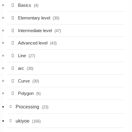
Basics
(4)
Elementary level
(30)
Intermediate level
(47)
Advanced level
(43)
Line
(27)
arc
(30)
Curve
(30)
Polygon
(6)
Processing
(23)
ukiyoe
(166)