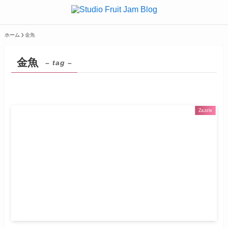
ホーム
金魚
金魚
– tag –
Zazzle