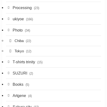
Processing
(23)
ukiyoe
(166)
Photo
(34)
Chiba
(22)
Tokyo
(12)
T-shirts trinity
(15)
SUZURI
(2)
Books
(5)
Artgene
(4)
Sakura city