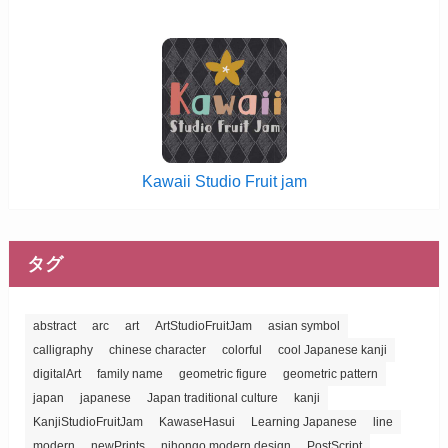
Kawaii Studio Fruit jam
タグ
abstract
arc
art
ArtStudioFruitJam
asian symbol
calligraphy
chinese character
colorful
cool Japanese kanji
digitalArt
family name
geometric figure
geometric pattern
japan
japanese
Japan traditional culture
kanji
KanjiStudioFruitJam
KawaseHasui
Learning Japanese
line
modern
newPrints
nihongo modern design
PostScript