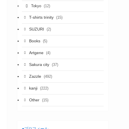
(12)
Tokyo
T-shirts trinity
(15)
SUZURI
(2)
Books
(5)
Artgene
(4)
Sakura city
(37)
Zazzle
(492)
kanji
(222)
Other
(15)
●プロフィール