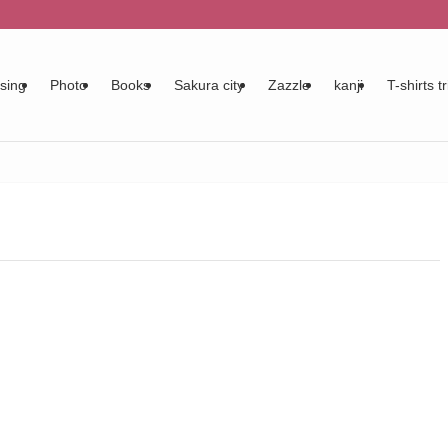
sing
Photo
Books
Sakura city
Zazzle
kanji
T-shirts tr