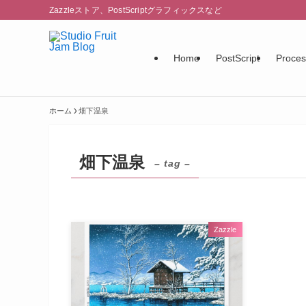
Zazzleストア、PostScriptグラフィックスなど
Home
PostScript
Proces
ホーム
畑下温泉
畑下温泉
– tag –
Zazzle