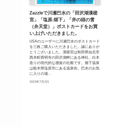
Zazzleで川瀬巴水の「田沢湖漢槎
宮」「塩原-畑下」「井の頭の雪
（弁天堂）」ポストカードをお買
い上げいただきました。
USAのユーザーに川瀬巴水のポストカード
を三枚ご購入いただきました。誠にありが
とうございました。漢槎宮は秋田県仙北市
西木町西明寺の田沢湖畔にある神社。白木
造りの現代的な感覚の社殿です。畑下温泉
は栃木県塩原市にある温泉街。巴水のお気
に入りの場...
2023年7月2日