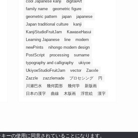
cool Japanese kanji
digitalArt
family name
geometric figure
geometric pattern
japan
japanese
Japan traditional culture
kanji
KanjiStudioFruitJam
KawaseHasui
Learning Japanese
line
modern
newPrints
nihongo modern design
PostScript
processing
surname
typography and calligraphy
ukiyoe
UkiyoeStudioFruitJam
vector
Zaxxle
Zazzle
zazzlemade
プロセシング
円
川瀬巴水
幾何図形
幾何学
新版画
日本の漢字
曲線
木版画
浮世絵
漢字
ッキーの使用に同意されていることになります。