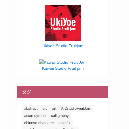
Ukiyoe Studio Fruitjam
Kawaii Studio Fruit jam
タグ
abstract
arc
art
ArtStudioFruitJam
asian symbol
calligraphy
chinese character
colorful