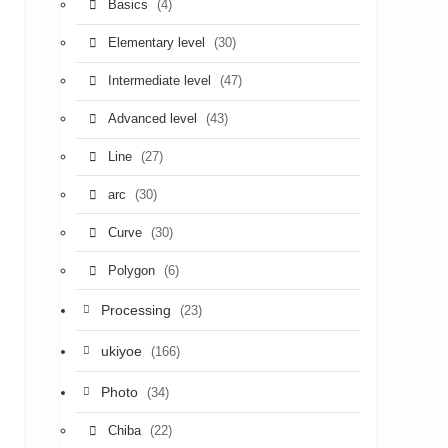
(4)
Basics
(30)
Elementary level
(47)
Intermediate level
(43)
Advanced level
(27)
Line
(30)
arc
(30)
Curve
(6)
Polygon
Processing
(23)
ukiyoe
(166)
Photo
(34)
(22)
Chiba