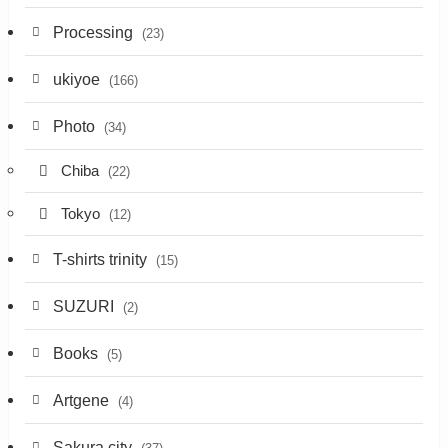
Processing
(23)
ukiyoe
(166)
Photo
(34)
Chiba
(22)
Tokyo
(12)
T-shirts trinity
(15)
SUZURI
(2)
Books
(5)
Artgene
(4)
Sakura city