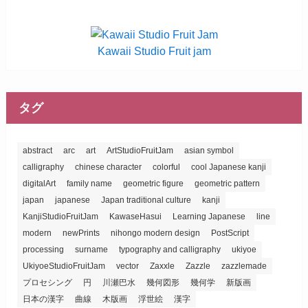
Kawaii Studio Fruit jam
タグ
abstract
arc
art
ArtStudioFruitJam
asian symbol
calligraphy
chinese character
colorful
cool Japanese kanji
digitalArt
family name
geometric figure
geometric pattern
japan
japanese
Japan traditional culture
kanji
KanjiStudioFruitJam
KawaseHasui
Learning Japanese
line
modern
newPrints
nihongo modern design
PostScript
processing
surname
typography and calligraphy
ukiyoe
UkiyoeStudioFruitJam
vector
Zaxxle
Zazzle
zazzlemade
プロセシング
円
川瀬巴水
幾何図形
幾何学
新版画
日本の漢字
曲線
木版画
浮世絵
漢字