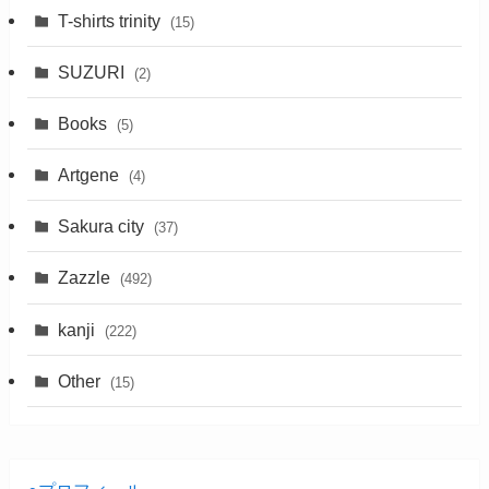
T-shirts trinity
(15)
SUZURI
(2)
Books
(5)
Artgene
(4)
Sakura city
(37)
Zazzle
(492)
kanji
(222)
Other
(15)