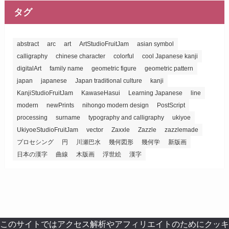
タグ
abstract
arc
art
ArtStudioFruitJam
asian symbol
calligraphy
chinese character
colorful
cool Japanese kanji
digitalArt
family name
geometric figure
geometric pattern
japan
japanese
Japan traditional culture
kanji
KanjiStudioFruitJam
KawaseHasui
Learning Japanese
line
modern
newPrints
nihongo modern design
PostScript
processing
surname
typography and calligraphy
ukiyoe
UkiyoeStudioFruitJam
vector
Zaxxle
Zazzle
zazzlemade
プロセシング
円
川瀬巴水
幾何図形
幾何学
新版画
日本の漢字
曲線
木版画
浮世絵
漢字
このサイトではアクセス解析やアフィリエイトのためにクッキ