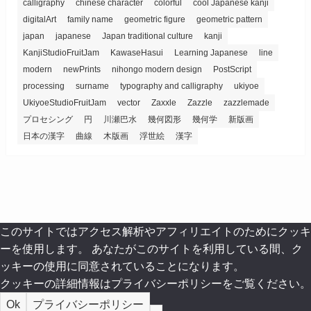
calligraphy
chinese character
colorful
cool Japanese kanji
digitalArt
family name
geometric figure
geometric pattern
japan
japanese
Japan traditional culture
kanji
KanjiStudioFruitJam
KawaseHasui
Learning Japanese
line
modern
newPrints
nihongo modern design
PostScript
processing
surname
typography and calligraphy
ukiyoe
UkiyoeStudioFruitJam
vector
Zaxxle
Zazzle
zazzlemade
プロセシング
円
川瀬巴水
幾何図形
幾何学
新版画
日本の漢字
曲線
木版画
浮世絵
漢字
このサイトではアクセス解析やアフィリエイトのためにクッキ
ーを使用します。 あなたがこのサイトを利用している間、ク
ッキーの使用に同意されていることになります。
クッキーの詳細情報はプライバシーポリシーをご覧ください。
Ok
プライバシーポリシー