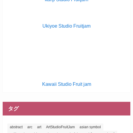
Ukiyoe Studio Fruitjam
Kawaii Studio Fruit jam
タグ
abstract
arc
art
ArtStudioFruitJam
asian symbol