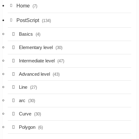
Home
(7)
PostScript
(134)
Basics
(4)
Elementary level
(30)
Intermediate level
(47)
Advanced level
(43)
Line
(27)
arc
(30)
Curve
(30)
Polygon
(6)