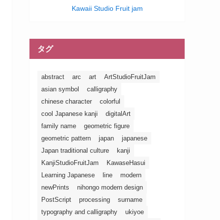
Kawaii Studio Fruit jam
タグ
abstract
arc
art
ArtStudioFruitJam
asian symbol
calligraphy
chinese character
colorful
cool Japanese kanji
digitalArt
family name
geometric figure
geometric pattern
japan
japanese
Japan traditional culture
kanji
KanjiStudioFruitJam
KawaseHasui
Learning Japanese
line
modern
newPrints
nihongo modern design
PostScript
processing
surname
typography and calligraphy
ukiyoe