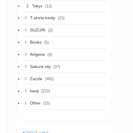
(12)
Tokyo
T-shirts trinity
(15)
SUZURI
(2)
Books
(5)
Artgene
(4)
Sakura city
(37)
Zazzle
(492)
kanji
(222)
Other
(15)
●プロフィール