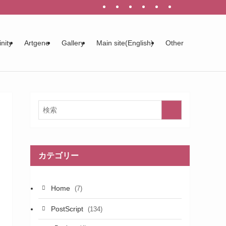
inity
Artgene
Gallery
Main site(English)
Other
カテゴリー
Home
(7)
PostScript
(134)