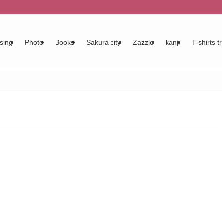
sing
Photo
Books
Sakura city
Zazzle
kanji
T-shirts tr