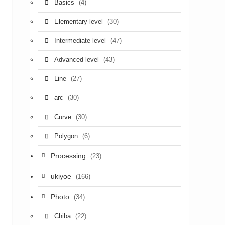
(4)
Basics
(30)
Elementary level
(47)
Intermediate level
(43)
Advanced level
(27)
Line
(30)
arc
(30)
Curve
(6)
Polygon
Processing
(23)
ukiyoe
(166)
Photo
(34)
(22)
Chiba