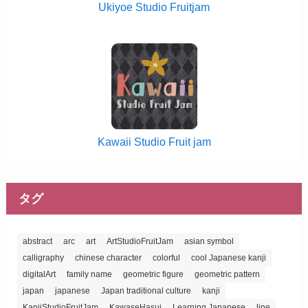
Ukiyoe Studio Fruitjam
Kawaii Studio Fruit jam
タグ
abstract
arc
art
ArtStudioFruitJam
asian symbol
calligraphy
chinese character
colorful
cool Japanese kanji
digitalArt
family name
geometric figure
geometric pattern
japan
japanese
Japan traditional culture
kanji
KanjiStudioFruitJam
KawaseHasui
Learning Japanese
line