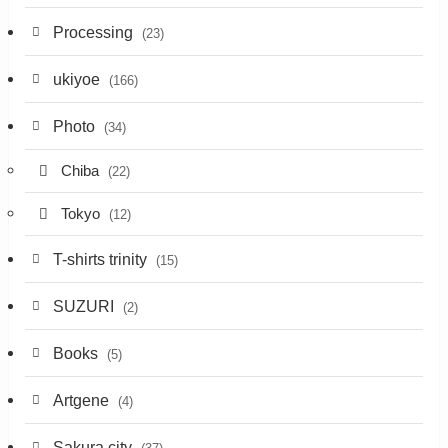
Processing
(23)
ukiyoe
(166)
Photo
(34)
Chiba
(22)
Tokyo
(12)
T-shirts trinity
(15)
SUZURI
(2)
Books
(5)
Artgene
(4)
Sakura city