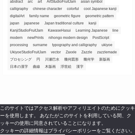
abstract
arc
art
ArtStudioFruitJam
asian symbol
calligraphy
chinese character
colorful
cool Japanese kanji
digitalArt
family name
geometric figure
geometric pattern
japan
japanese
Japan traditional culture
kanji
KanjiStudioFruitJam
KawaseHasui
Learning Japanese
line
modern
newPrints
nihongo modern design
PostScript
processing
surname
typography and calligraphy
ukiyoe
UkiyoeStudioFruitJam
vector
Zaxxle
Zazzle
zazzlemade
プロセシング
円
川瀬巴水
幾何図形
幾何学
新版画
日本の漢字
曲線
木版画
浮世絵
漢字
このサイトではアクセス解析やアフィリエイトのためにクッキ
ーを使用します。 あなたがこのサイトを利用している間、ク
ッキーの使用に同意されていることになります。
クッキーの詳細情報はプライバシーポリシーをご覧ください。