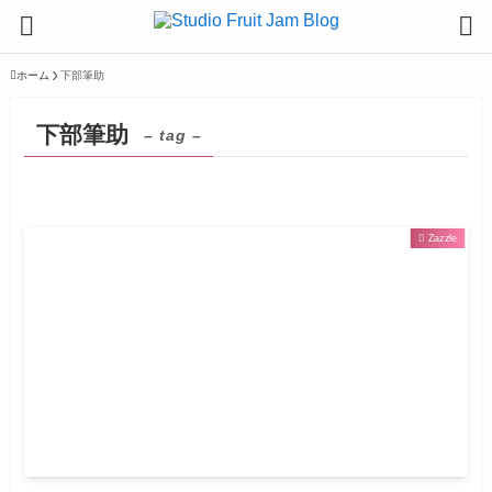
ホーム
下部筆助
下部筆助
– tag –
Zazzle