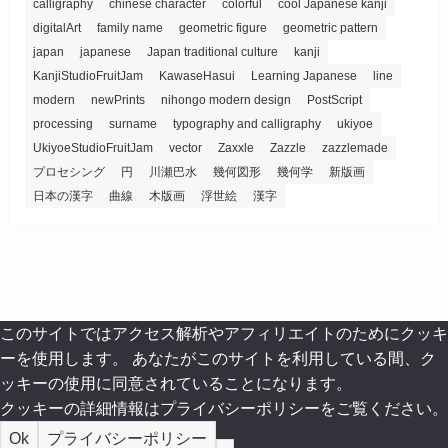
calligraphy
chinese character
colorful
cool Japanese kanji
digitalArt
family name
geometric figure
geometric pattern
japan
japanese
Japan traditional culture
kanji
KanjiStudioFruitJam
KawaseHasui
Learning Japanese
line
modern
newPrints
nihongo modern design
PostScript
processing
surname
typography and calligraphy
ukiyoe
UkiyoeStudioFruitJam
vector
Zaxxle
Zazzle
zazzlemade
プロセシング
円
川瀬巴水
幾何図形
幾何学
新版画
日本の漢字
曲線
木版画
浮世絵
漢字
このサイトではアクセス解析やアフィリエイトのためにクッキ
ーを使用します。 あなたがこのサイトを利用している間、ク
ッキーの使用に同意されていることになります。
クッキーの詳細情報はプライバシーポリシーをご覧ください。
Ok
プライバシーポリシー