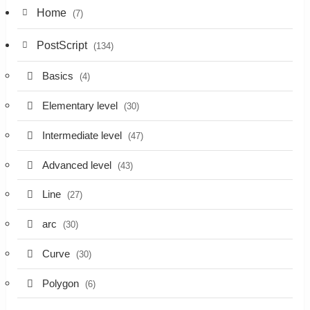
Home
(7)
PostScript
(134)
Basics
(4)
Elementary level
(30)
Intermediate level
(47)
Advanced level
(43)
Line
(27)
arc
(30)
Curve
(30)
Polygon
(6)