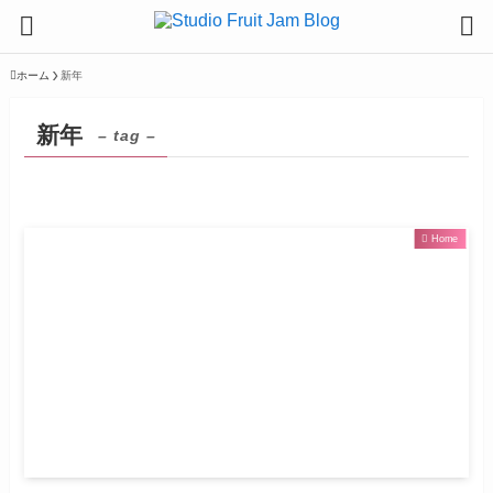
ホーム
新年
新年
– tag –
Home