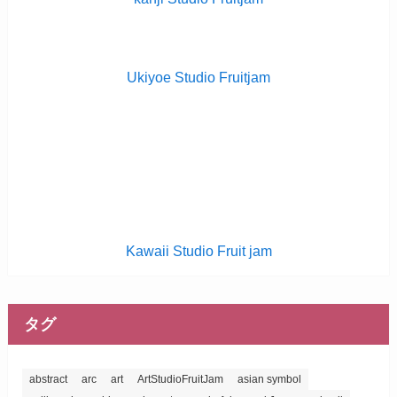
Ukiyoe Studio Fruitjam
Kawaii Studio Fruit jam
タグ
abstract
arc
art
ArtStudioFruitJam
asian symbol