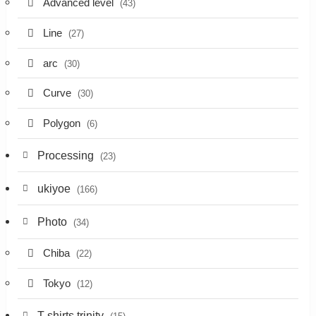
Advanced level
(43)
Line
(27)
arc
(30)
Curve
(30)
Polygon
(6)
Processing
(23)
ukiyoe
(166)
Photo
(34)
Chiba
(22)
Tokyo
(12)
T-shirts trinity