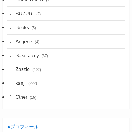
(15)
SUZURI
(2)
Books
(5)
Artgene
(4)
Sakura city
(37)
Zazzle
(492)
kanji
(222)
Other
(15)
●プロフィール