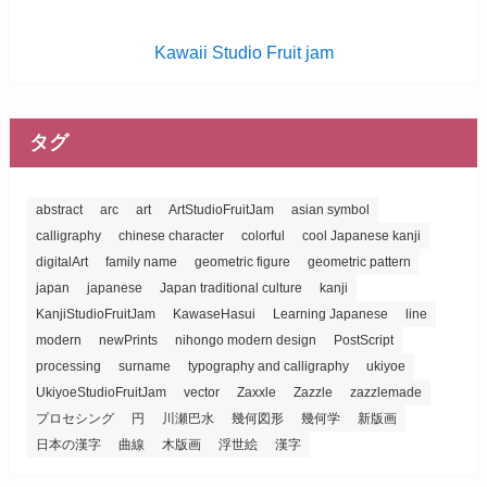
Kawaii Studio Fruit jam
タグ
abstract
arc
art
ArtStudioFruitJam
asian symbol
calligraphy
chinese character
colorful
cool Japanese kanji
digitalArt
family name
geometric figure
geometric pattern
japan
japanese
Japan traditional culture
kanji
KanjiStudioFruitJam
KawaseHasui
Learning Japanese
line
modern
newPrints
nihongo modern design
PostScript
processing
surname
typography and calligraphy
ukiyoe
UkiyoeStudioFruitJam
vector
Zaxxle
Zazzle
zazzlemade
プロセシング
円
川瀬巴水
幾何図形
幾何学
新版画
日本の漢字
曲線
木版画
浮世絵
漢字