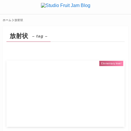
ホーム
放射状
放射状
– tag –
Elementary level