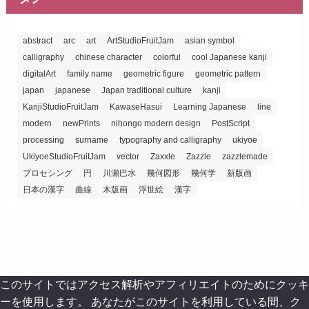
abstract
arc
art
ArtStudioFruitJam
asian symbol
calligraphy
chinese character
colorful
cool Japanese kanji
digitalArt
family name
geometric figure
geometric pattern
japan
japanese
Japan traditional culture
kanji
KanjiStudioFruitJam
KawaseHasui
Learning Japanese
line
modern
newPrints
nihongo modern design
PostScript
processing
surname
typography and calligraphy
ukiyoe
UkiyoeStudioFruitJam
vector
Zaxxle
Zazzle
zazzlemade
プロセシング
円
川瀬巴水
幾何図形
幾何学
新版画
日本の漢字
曲線
木版画
浮世絵
漢字
このサイトではアクセス解析やアフィリエイトのためにクッキ
ーを使用します。 あなたがこのサイトを利用している間、ク