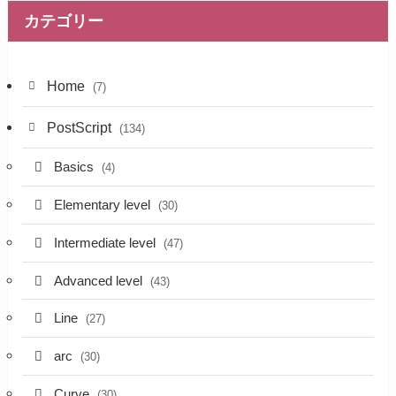
カテゴリー
Home
(7)
PostScript
(134)
Basics
(4)
Elementary level
(30)
Intermediate level
(47)
Advanced level
(43)
Line
(27)
arc
(30)
Curve
(30)